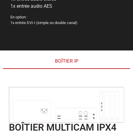
1x entrée audio AES
En option :
1x entrée DVI-I (simple ou double canal)
BOÎTIER IP
BOÎTIER MULTICAM IPX4