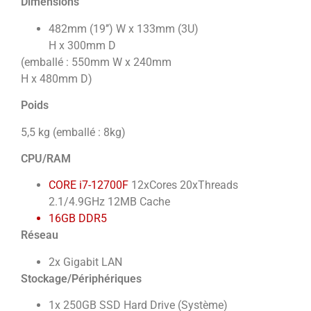
Dimensions
482mm (19’’) W x 133mm (3U)
H x 300mm D
(emballé : 550mm W x 240mm
H x 480mm D)
Poids
5,5 kg (emballé : 8kg)
CPU/RAM
CORE i7-12700F
12xCores 20xThreads
2.1/4.9GHz 12MB Cache
16GB DDR5
Réseau
2x Gigabit LAN
Stockage/Périphériques
1x 250GB SSD Hard Drive (Système)