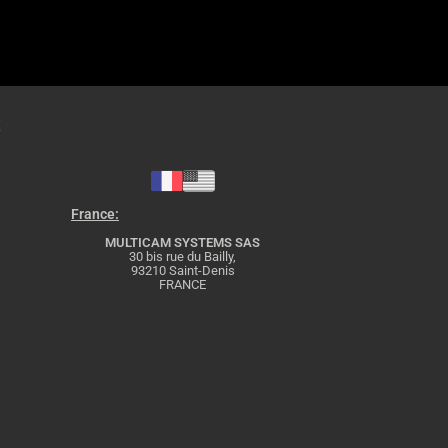
S
France:
MULTICAM SYSTEMS SAS
30 bis rue du Bailly,
93210 Saint-Denis
FRANCE