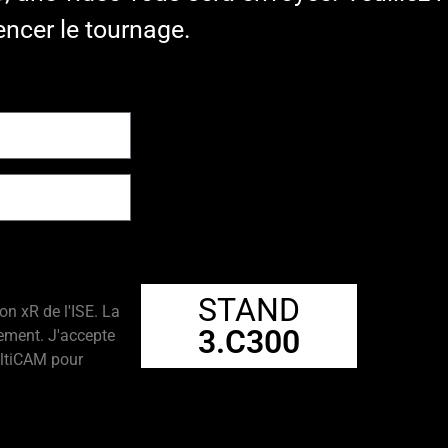
ncer le tournage.
STAND
on xR de l'ISE. La
3.C300
ement. J'accepte
ultiCAM pour