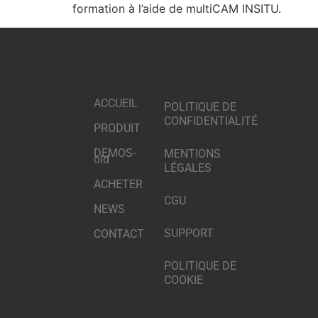
formation à l’aide de multiCAM INSITU.
ACCUEIL
POLITIQUE DE
CONFIDENTIALITÉ
PRODUIT
DEMOS-
MENTIONS
old
LÉGALES
ACHETER
CGU
NEWS
SUPPORT
CONTACT
POLITIQUE DE
COOKIE