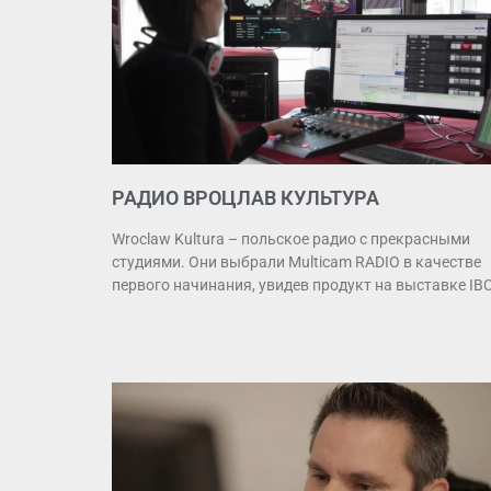
РАДИО ВРОЦЛАВ КУЛЬТУРА
Wroclaw Kultura – польское радио с прекрасными
студиями. Они выбрали Multicam RADIO в качестве
первого начинания, увидев продукт на выставке IB